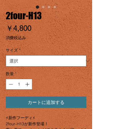
2four-H13
価
￥4,800
格
消費税込み
サイズ
*
数量
*
カートに追加する
⚡️新作フーディ⚡️
2four-H13が新作登場！