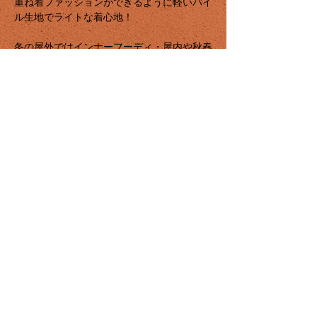
重ね着ファッションができるように軽いパイ
ル生地でライトな着心地！
冬の屋外ではインナーフーディ・屋内や秋春
はフーディとして様々なシーンで着られる生
地感で登場！
デザインはテキーラの原料であるブルーアガ
ベとサンセットをモチーフとし、2fourが展
開する中南米をコンセプトとしたキャンプ場
「2four Camp Costa」ともリンク🥃
color: Light beige
size: L. XL. 2XL
※写真の商品カラーは環境によって多少の相
違がある可能性がございます。
Copyright © 2four All Rights Reserved.