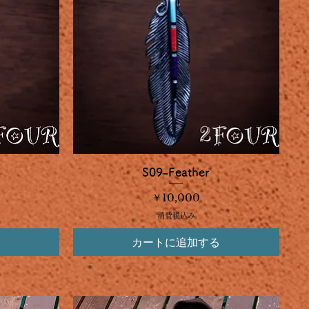
クイックビュー
S09-Feather
価格
￥10,000
消費税込み
カートに追加する