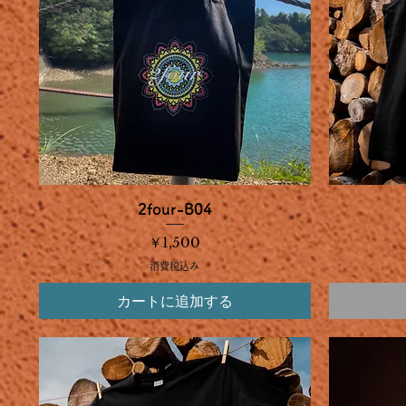
クイックビュー
2four-B04
価格
￥1,500
消費税込み
カートに追加する