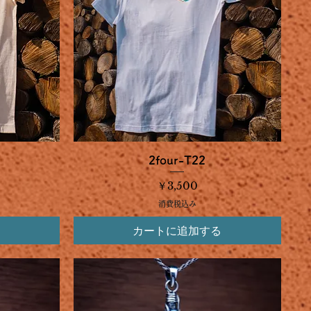
クイックビュー
2four-T22
価格
￥3,500
消費税込み
カートに追加する