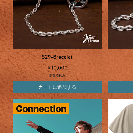
クイックビュー
S29-Bracelet
価格
￥10,000
消費税込み
カートに追加する