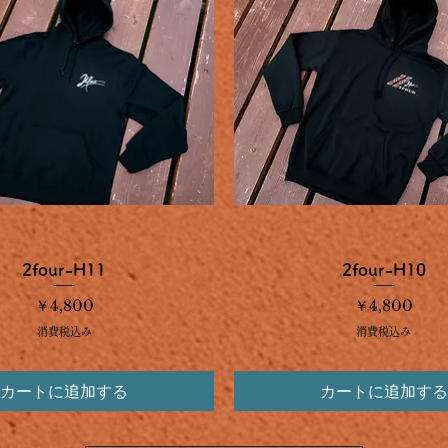
クイックビュー
クイックビュー
2four-H11
2four-H10
価格
価格
￥4,800
￥4,800
消費税込み
消費税込み
カートに追加する
カートに追加する