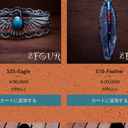
クイックビュー
クイックビュー
S25-Eagle
S10-Feather
価格
価格
￥36,000
￥10,000
消費税込み
消費税込み
カートに追加する
カートに追加する