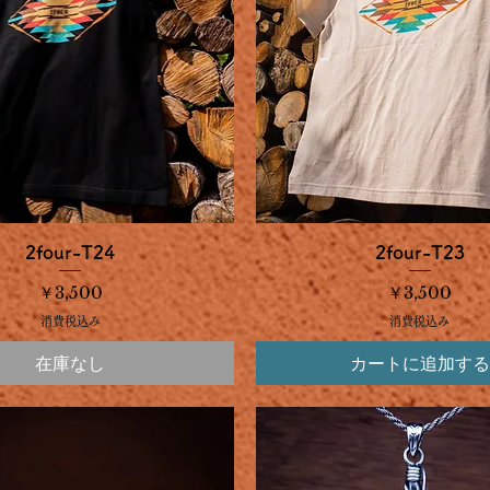
クイックビュー
クイックビュー
2four-T24
2four-T23
価格
価格
￥3,500
￥3,500
消費税込み
消費税込み
在庫なし
カートに追加する