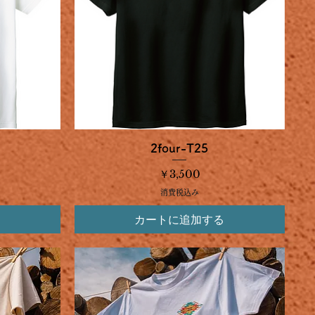
クイックビュー
2four-T25
価格
￥3,500
消費税込み
カートに追加する