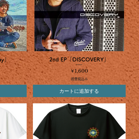
クイックビュー
ay」
2nd EP「DISCOVERY」
価格
￥1,600
消費税込み
カートに追加する