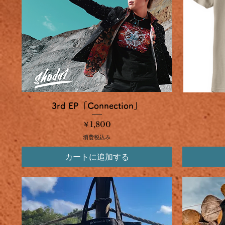
クイックビュー
3rd EP「Connection」
価格
￥1,800
消費税込み
カートに追加する