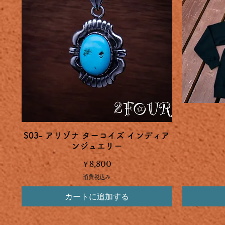
クイックビュー
S03- アリゾナ ターコイズ インディア
ンジュエリー
価格
￥8,800
消費税込み
カートに追加する