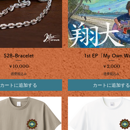
クイックビュー
クイックビュー
S28-Bracelet
1st EP「My Own W
価格
価格
￥10,000
￥2,000
消費税込み
消費税込み
カートに追加する
カートに追加する